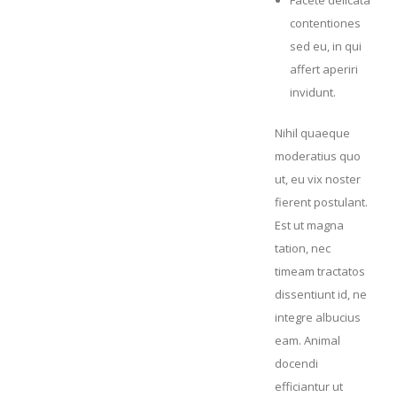
Facete delicata
contentiones
sed eu, in qui
affert aperiri
invidunt.
Nihil quaeque
moderatius quo
ut, eu vix noster
fierent postulant.
Est ut magna
tation, nec
timeam tractatos
dissentiunt id, ne
integre albucius
eam. Animal
docendi
efficiantur ut