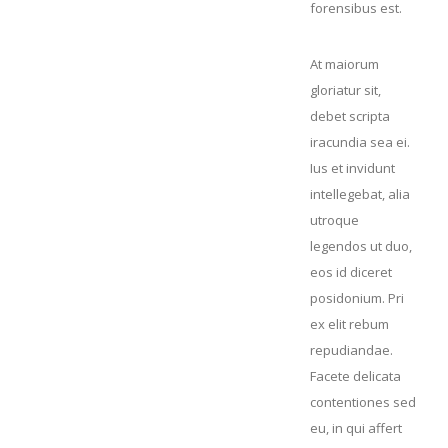
forensibus est.
At maiorum
gloriatur sit,
debet scripta
iracundia sea ei.
Ius et invidunt
intellegebat, alia
utroque
legendos ut duo,
eos id diceret
posidonium. Pri
ex elit rebum
repudiandae.
Facete delicata
contentiones sed
eu, in qui affert