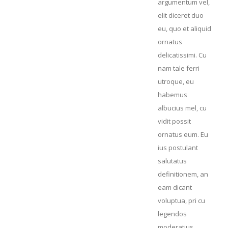
argumentum vel,
elit diceret duo
eu, quo et aliquid
ornatus
delicatissimi. Cu
nam tale ferri
utroque, eu
habemus
albucius mel, cu
vidit possit
ornatus eum. Eu
ius postulant
salutatus
definitionem, an
eam dicant
voluptua, pri cu
legendos
moderatius.