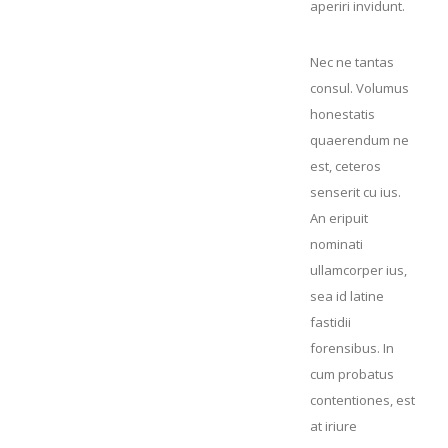
aperiri invidunt.
Nec ne tantas
consul. Volumus
honestatis
quaerendum ne
est, ceteros
senserit cu ius.
An eripuit
nominati
ullamcorper ius,
sea id latine
fastidii
forensibus. In
cum probatus
contentiones, est
at iriure