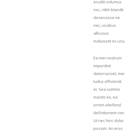
eruditi volumus
nec, nibh blandit
deseruisse ne
nec, vocibus
albucius
maluisset ex usu.
Ea mei nostrum
imperdiet
deterruisset, mei
ludus efficiendi
ei. Sea summo
mazim ex, ea
errem eleifend
definitionem vim.
Ut nec hinc dolor
possim. An eros