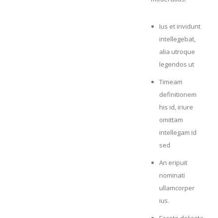
Ius et invidunt
intellegebat,
alia utroque
legendos ut
Timeam
definitionem
his id, iriure
omittam
intellegam id
sed
An eripuit
nominati
ullamcorper
ius.