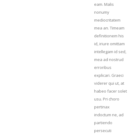
eam. Malis
nonumy
mediocritatem
mea an. Timeam
definitionem his
id, iriure omittam
intellegam id sed,
mea ad nostrud
erroribus
explicari. Graeci
viderer qui ut, at
habeo facer solet
usu. Pri choro
pertinax
indoctum ne, ad
partiendo
persecuti