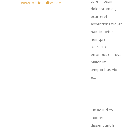
Lorem ipsum
www.toortoidulised.ee
dolor sit amet,
ocurreret
assentior sit id, et
nam impetus
numquam.
Detracto
erroribus et mea.
Malorum
temporibus vix
ex.
Ius ad iudico
labores
dissentiunt. In